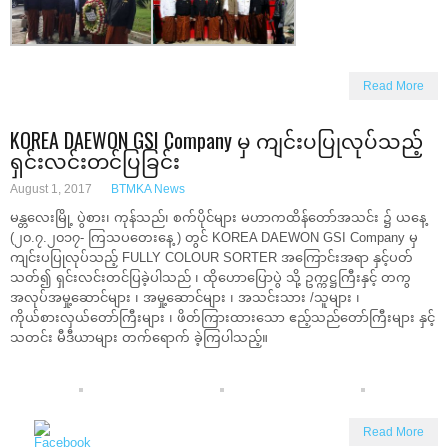
Read More
KOREA DAEWON GSI Company မှ ကျင်းပပြုလုပ်သည့်
ရှင်းလင်းတင်ပြခြင်း
August 1, 2017
BTMKA News
မန္တလေးမြို့ ပွဲစား၊ ကုန်သည်၊ စက်ပိုင်များ မဟာကထိန်တော်အသင်း ၌ ယနေ့
(၂၀.၇.၂၀၁၇- ကြသပတေးနေ့ ) တွင် KOREA DAEWON GSI Company မှ
ကျင်းပပြုလုပ်သည့် FULLY COLOUR SORTER အကြောင်းအရာ နှင့်ပတ်
သတ်၍ ရှင်းလင်းတင်ပြခဲ့ပါသည် ၊ ထိုဟောပြောပွဲ သို့ ဥက္ကဋ္ဌကြီးနှင့် တကွ
အလုပ်အမှု့ဆောင်များ ၊ အမှု့ဆောင်များ ၊ အသင်းသား /သူများ ၊
ကိုယ်စားလှယ်တော်ကြီးများ ၊ ဖိတ်ကြားထားသော ဧည့်သည်တော်ကြီးများ နှင့်
သတင်း မီဒီယာများ တက်ရောက် ခဲ့ကြပါသည့်။
Read More