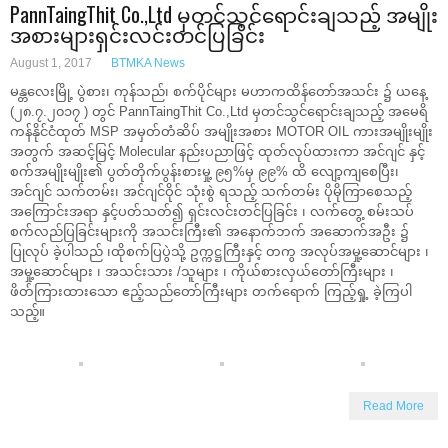
PannTaingThit Co.,Ltd မှတင်သွင်ရောင်းချသည့် အမျိုး
အစားများရှင်းလင်းတင်ပြခြင်း
August 1, 2017
BTMKA News
မန္တလေးမြို့ ပွဲစား၊ ကုန်သည်၊ စက်ပိုင်များ မဟာကထိန်တော်အသင်း ၌ ယနေ့
(၂၈.၇.၂၀၁၇ ) တွင် PannTaingThit Co.,Ltd မှတင်သွင်ရောင်းချသည့် အမေရိ
ကန်နိုင်ငံထုတ် MSP အမှတ်တံဆိပ် အမျိုးအစား MOTOR OIL ကားအမျိုးမျိုး
အတွက် အဆင့်မြင့် Molecular နည်းပညာဖြင့် ထုတ်လုပ်ထားကာ အင်ဂျင် နှင့်
စက်အမျိုးမျိုး၏ ပွတ်တိုက်ပွန်းစားမှု့ ၉၅%မှ ၉၉% ထိ လျော့ကျစေပြီး၊
အင်ဂျင် သက်တမ်း၊ အင်ဂျင်ဝိုင် သုံးစွဲ ရသည့် သက်တမ်း ပိုမိုကြာစေသည့်
အကြောင်းအရာ နှင့်ပတ်သတ်၍ ရှင်းလင်းတင်ပြခြင်း ၊ လက်တွေ့ စမ်းသပ်
စက်လည်ပြခြင်းများကို အသင်းကြီး၏ အနောက်ဘက် အဆောက်အဦး ၌
ပြုလုပ် ခဲ့ပါသည် ၊ထိုစက်ပြပွဲသို့ ဥက္ကဋ္ဌကြီးနှင့် တကွ အလုပ်အမှု့ဆောင်များ ၊
အမှု့ဆောင်များ ၊ အသင်းသား /သူများ ၊ ကိုယ်စားလှယ်တော်ကြီးများ ၊
ဖိတ်ကြားထားသော ဧည့်သည်တော်ကြီးများ တက်ရောက် ကြည့်ရှု့ ခဲ့ကြပါ
သည့်။
Read More