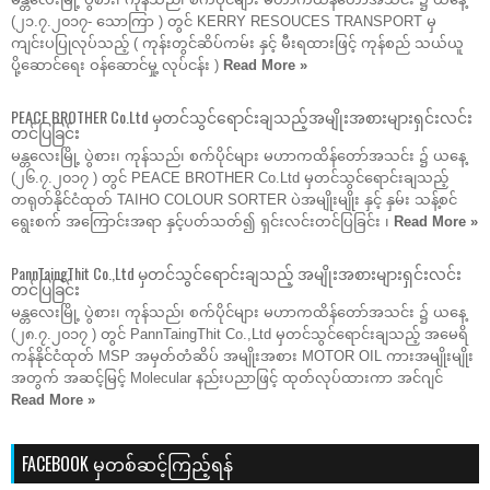
(၂၁.၇.၂၀၁၇- သောကြာ ) တွင် KERRY RESOUCES TRANSPORT မှ
ကျင်းပပြုလုပ်သည့် ( ကုန်းတွင်ဆိပ်ကမ်း နှင့် မီးရထားဖြင့် ကုန်စည် သယ်ယူ
ပို့ဆောင်ရေး ဝန်ဆောင်မှု့ လုပ်ငန်း )
Read More »
PEACE BROTHER Co.Ltd မှတင်သွင်ရောင်းချသည့်အမျိုးအစားများရှင်းလင်း
တင်ပြခြင်း
မန္တလေးမြို့ ပွဲစား၊ ကုန်သည်၊ စက်ပိုင်များ မဟာကထိန်တော်အသင်း ၌ ယနေ့
(၂၆.၇.၂၀၁၇ ) တွင် PEACE BROTHER Co.Ltd မှတင်သွင်ရောင်းချသည့်
တရုတ်နိုင်ငံထုတ် TAIHO COLOUR SORTER ပဲအမျိုးမျိုး နှင့် နှမ်း သန့်စင်
ရွေးစက် အကြောင်းအရာ နှင့်ပတ်သတ်၍ ရှင်းလင်းတင်ပြခြင်း ၊
Read More »
PannTaingThit Co.,Ltd မှတင်သွင်ရောင်းချသည့် အမျိုးအစားများရှင်းလင်း
တင်ပြခြင်း
မန္တလေးမြို့ ပွဲစား၊ ကုန်သည်၊ စက်ပိုင်များ မဟာကထိန်တော်အသင်း ၌ ယနေ့
(၂၈.၇.၂၀၁၇ ) တွင် PannTaingThit Co.,Ltd မှတင်သွင်ရောင်းချသည့် အမေရိ
ကန်နိုင်ငံထုတ် MSP အမှတ်တံဆိပ် အမျိုးအစား MOTOR OIL ကားအမျိုးမျိုး
အတွက် အဆင့်မြင့် Molecular နည်းပညာဖြင့် ထုတ်လုပ်ထားကာ အင်ဂျင်
Read More »
FACEBOOK မှတစ်ဆင့်ကြည့်ရန်