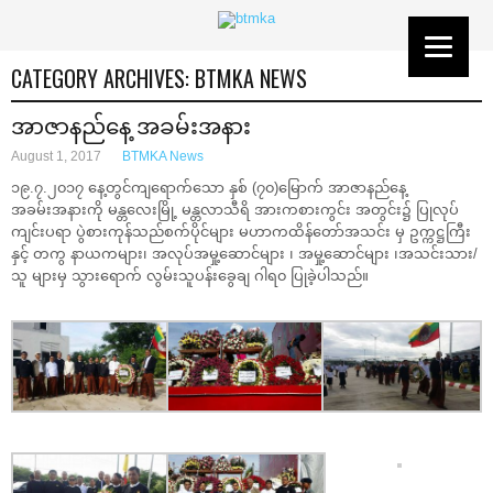
CATEGORY ARCHIVES:
BTMKA NEWS
အာဇာနည်နေ့ အခမ်းအနား
August 1, 2017
BTMKA News
၁၉.၇.၂၀၁၇ နေ့တွင်ကျရောက်သော နှစ် (၇၀)မြောက် အာဇာနည်နေ့
အခမ်းအနားကို မန္တလေးမြို့ မန္တလာသီရိ အားကစားကွင်း အတွင်း၌ ပြုလုပ်
ကျင်းပရာ ပွဲစားကုန်သည်စက်ပိုင်များ မဟာကထိန်တော်အသင်း မှ ဥက္ကဋ္ဌကြီး
နှင့် တကွ နာယကများ၊ အလုပ်အမှု့ဆောင်များ ၊ အမှု့ဆောင်များ ၊အသင်းသား/
သူ များမှ သွားရောက် လွမ်းသူပန်းခွေချ ဂါရ၀ ပြုခဲ့ပါသည်။