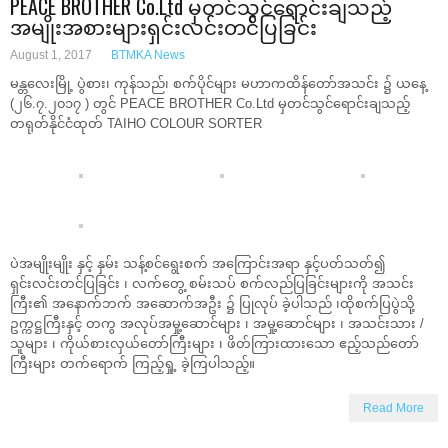
PEACE BROTHER Co.Ltd မှတင်သွင်ရောင်းချသည့်
အမျိုးအစားများရှင်းလင်းတင်ပြခြင်း
August 1, 2017
BTMKA News
မန္တလေးမြို့ ပွဲစား၊ ကုန်သည်၊ စက်ပိုင်များ မဟာကထိန်တော်အသင်း ၌ ယနေ့
(၂၆.၇.၂၀၁၇ ) တွင် PEACE BROTHER Co.Ltd မှတင်သွင်ရောင်းချသည့်
တရုတ်နိုင်ငံထုတ် TAIHO COLOUR SORTER
ပဲအမျိုးမျိုး နှင့် နှမ်း သန့်စင်ရွေးစက် အကြောင်းအရာ နှင့်ပတ်သတ်၍
ရှင်းလင်းတင်ပြခြင်း ၊ လက်တွေ့ စမ်းသပ် စက်လည်ပြခြင်းများကို အသင်း
ကြီး၏ အနောက်ဘက် အဆောက်အဦး ၌ ပြုလုပ် ခဲ့ပါသည် ၊ထိုစက်ပြပွဲသို့
ဥက္ကဋ္ဌကြီးနှင့် တကွ အလုပ်အမှု့ဆောင်များ ၊ အမှု့ဆောင်များ ၊ အသင်းသား /
သူများ ၊ ကိုယ်စားလှယ်တော်ကြီးများ ၊ ဖိတ်ကြားထားသော ဧည့်သည်တော်
ကြီးများ တက်ရောက် ကြည့်ရှု့ ခဲ့ကြပါသည့်။
Read More