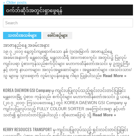
«
Older posts
ဝက်ဘ်ဆိုဒ်အတွင်းရှာဖွေရန်
သတင်းအသစ်များ
ခေါင်းစဉ်များ
အာဇာနည်နေ့ အခမ်းအနား
၁၉.၇.၂၀၁၇ နေ့တွင်ကျရောက်သော နှစ် (၇၀)မြောက် အာဇာနည်နေ့
အခမ်းအနားကို မန္တလေးမြို့ မန္တလာသီရိ အားကစားကွင်း အတွင်း၌ ပြုလုပ်
ကျင်းပရာ ပွဲစားကုန်သည်စက်ပိုင်များ မဟာကထိန်တော်အသင်း မှ ဥက္ကဋ္ဌကြီး
နှင့် တကွ နာယကများ၊ အလုပ်အမှု့ဆောင်များ ၊ အမှု့ဆောင်များ ၊အသင်းသား/
သူ များမှ သွားရောက် လွမ်းသူပန်းခွေချ ဂါရ၀ ပြုခဲ့ပါသည်။
Read More »
KOREA DAEWON GSI Company မှ ကျင်းပပြုလုပ်သည့်ရှင်းလင်းတင်ပြခြင်း
မန္တလေးမြို့ ပွဲစား၊ ကုန်သည်၊ စက်ပိုင်များ မဟာကထိန်တော်အသင်း ၌ ယနေ့
(၂၀.၇.၂၀၁၇- ကြသပတေးနေ့ ) တွင် KOREA DAEWON GSI Company မှ
ကျင်းပပြုလုပ်သည့် FULLY COLOUR SORTER အကြောင်းအရာ နှင့်ပတ်
သတ်၍ ရှင်းလင်းတင်ပြခဲ့ပါသည် ၊ ထိုဟောပြောပွဲ သို့
Read More »
KERRY RESOUCES TRANSPORT မှ ကျင်းပပြုလုပ်သည့် ရှင်းလင်းတင်ပြခြင်း
မန္တလေးမြို့ ပွဲစား၊ ကုန်သည်၊ စက်ပိုင်များ မဟာကထိန်တော်အသင်း ၌ ယနေ့