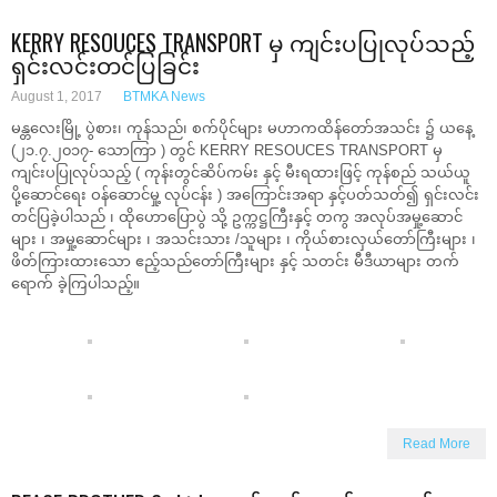
KERRY RESOUCES TRANSPORT မှ ကျင်းပပြုလုပ်သည့်
ရှင်းလင်းတင်ပြခြင်း
August 1, 2017
BTMKA News
မန္တလေးမြို့ ပွဲစား၊ ကုန်သည်၊ စက်ပိုင်များ မဟာကထိန်တော်အသင်း ၌ ယနေ့
(၂၁.၇.၂၀၁၇- သောကြာ ) တွင် KERRY RESOUCES TRANSPORT မှ
ကျင်းပပြုလုပ်သည့် ( ကုန်းတွင်ဆိပ်ကမ်း နှင့် မီးရထားဖြင့် ကုန်စည် သယ်ယူ
ပို့ဆောင်ရေး ဝန်ဆောင်မှု့ လုပ်ငန်း ) အကြောင်းအရာ နှင့်ပတ်သတ်၍ ရှင်းလင်း
တင်ပြခဲ့ပါသည် ၊ ထိုဟောပြောပွဲ သို့ ဥက္ကဋ္ဌကြီးနှင့် တကွ အလုပ်အမှု့ဆောင်
များ ၊ အမှု့ဆောင်များ ၊ အသင်းသား /သူများ ၊ ကိုယ်စားလှယ်တော်ကြီးများ ၊
ဖိတ်ကြားထားသော ဧည့်သည်တော်ကြီးများ နှင့် သတင်း မီဒီယာများ တက်
ရောက် ခဲ့ကြပါသည့်။
Read More