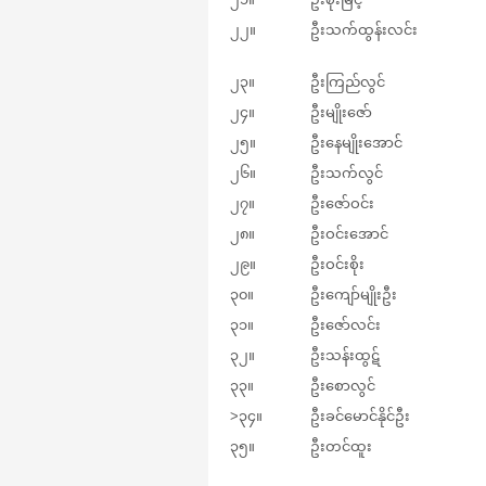
၂၂။
ဦးသက်ထွန်းလင်း
၂၃။
ဦးကြည်လွင်
၂၄။
ဦးမျိုးဇော်
၂၅။
ဦးနေမျိုးအောင်
၂၆။
ဦးသက်လွင်
၂၇။
ဦးဇော်ဝင်း
၂၈။
ဦးဝင်းအောင်
၂၉။
ဦးဝင်းစိုး
၃၀။
ဦးကျော်မျိုးဦး
၃၁။
ဦးဇော်လင်း
၃၂။
ဦးသန်းထွဋ်
၃၃။
ဦးစောလွင်
>၃၄။
ဦးခင်မောင်နိုင်ဦး
၃၅။
ဦးတင်ထူး