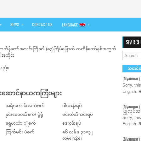
»
»
»
NEWS
CONTACT US
LANGUAGE:
SEARCH
 မဟာကထိန်တော်အသင်းကြီး၏ (၈၃)ကြိမ်မြောက် ကထိန်တော်နှစ်အတွက်
အတိုင်း
ါသည်။
သတင်း
(Myanmar
Sorry, thi
English.
R
ူးဆောင်နာယကကြီးများ
(Myanmar)
အရီးတောင်းလက်ဖက်
ဝါးတန်းရပ်
ပြုလုပ်သည
နှင်းဝေေ၀ဆီစက်/ ပွဲရုံ
မင်းတဲအီကင်းရပ်
Sorry, thi
ရွှေဟင်္သာ ဂျုံစက်
ဒေးဝန်းရပ်
English.
R
ကြက်မင်း ပဲစက်
၈၆ လမ်း၊ ၃၁×၃၂
(Myanmar)
လမ်းကြား။