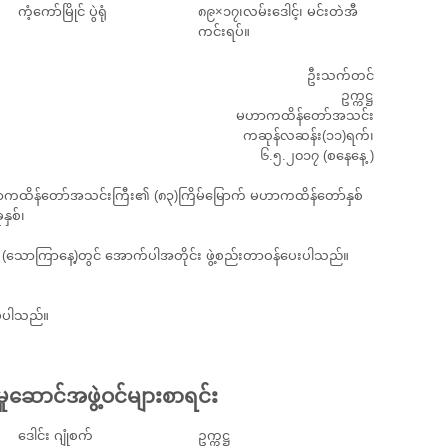
ကံ့ကော်မြိုင် ပွဲရုံ
၈၉×၁၇၊လမ်းဒေါင့်၊ မင်းတဲအီ
ကင်းရပ်။
ဦးသက်တင်
ဥက္ကဋ္ဌ
မဟာကထိန်တော်အသင်း
ကဆုန်လဆန်း(၁၁)ရက်၊
၆.၅.၂၀၁၇ (စနေနေ့ )
း မဟာကထိန်တော်အသင်းကြီး၏ (၈၃)ကြိမ်မြောက် မဟာကထိန်တော်နှစ်
နှစ်၊
 (သောကြာနေ့)တွင် အောက်ပါအတိုင်း ဖွဲ့စည်းတာဝန်ပေးပါသည်။
ပ်ပါသည်။
ုဆောင်အဖွဲ့ဝင်များစာရင်း
ဒေါင်း ဂျုံစက်
ဥက္ကဋ္ဌ