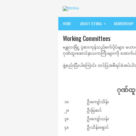
»
HOME
ABOUT BTMKA
MEMBERSHIP
Working Committees
မန္တလးမြို့ ပွဲစားကုန်သည်စက်ပိုင်များ
ဂုဏ်ထူးဆောင်နာယကကြီးများကို အောက်ပါ
ဖွဲ့စည်းပြီးပါကြောင်း တင်ပြအစီရင်ခံအပ်ပ
ဂုဏ်ထ
၁။
ဦးကျော်သိန်း
၂။
ဦးမြဆင်
၃။
ဦးကျော်သန်း
၄။
ဦးသိန်းရှောင်