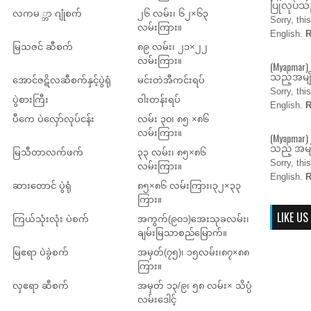
ပြုလုပ်သည
လကမ ္ဘာ ဂျုံစက်
၂၆ လမ်း၊ ၆၂×၆၃
Sorry, thi
လမ်းကြား။
English.
R
မြသဇင် ဆီစက်
၈၉ လမ်း၊ ၂၁×၂၂
လမ်းကြား။
(Myanmar)
သည့်အမျိ
အောင်ဇဋိလဆီစက်နှင့်ပွဲရုံ
မင်းတဲအီကင်းရပ်
Sorry, thi
ပွဲစားကြီး
ဝါးတန်းရပ်
English.
R
ပီကေ ပဲလှော်လုပ်ငန်း
လမ်း ၃၀၊ ၈၅ ×၈၆
လမ်းကြား။
(Myanmar) 
သည့် အမျိ
မြသီတာလက်ဖက်
၃၃ လမ်း၊ ၈၅×၈၆
Sorry, thi
လမ်းကြား။
English.
R
ဆားတောင် ပွဲရုံ
၈၅×၈၆ လမ်းကြား၊၃၂×၃၃
ကြား။
LIKE US
ကြယ်သုံးလုံး ပဲစက်
အကွက်(၉၀၁)အေးသုခလမ်း၊
ချမ်းမြသာစည်မြောက်။
မြဧရာ ပဲခွဲစက်
အမှတ်(၇၅)၊ ၁၅လမ်း၊၈၇×၈၈
ကြား။
လှဧရာ ဆီစက်
အမှတ် ၁၃/၉၊ ၅၈ လမ်း× သိပ္ပံ
လမ်းဒေါင့်