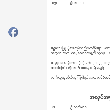
၁၅။
ဦးတင်ဝင်း
မန္တလေးမြို့ ပွဲစားကုန်သည်စက်ပိုင်မျာ
အတွက် အလုပ်အမှုဆောင်အဖွဲ့ကို ၁၃၇၉ – ခု
တန်ခူးလပြည့်ကျော် (၁၀) ရက်၊ ၂၁.၄.၂၀၁၇
အသင်းကြီး တိုးတက် စေရန် ရည်သန်၍
လက်တွဲကုသိုလ်ယူကြပါရန် မေတ္တာရပ်ခံအ
အလုပ်အမှ
၁။
ဦးသက်တင်