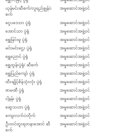
ယုန်မင်းဆီစက်/လူရည်ချွန်ပဲ
အမှုဆောင်အဖွဲ့ဝင်
စက်
ငွေပဒေသာ ပွဲရုံ
အမှုဆောင်အဖွဲ့ဝင်
အောင်သာ ပွဲရုံ
အမှုဆောင်အဖွဲ့ဝင်
ရွှေမြင်းမူ ပွဲရုံ
အမှုဆောင်အဖွဲ့ဝင်
မင်းမင်းဌေး ပွဲရုံ
အမှုဆောင်အဖွဲ့ဝင်
ရွှေညောင် ပွဲရုံ
အမှုဆောင်အဖွဲ့ဝင်
ရွှေထွန်းပွဲရုံ/ ဆီစက်
အမှုဆောင်အဖွဲ့ဝင်
ရွှေပြည်ကျော် ပွဲရုံ
အမှုဆောင်အဖွဲ့ဝင်
ထီးချိုင့်စိန်သုံးလုံး ပွဲရုံ
အမှုဆောင်အဖွဲ့ဝင်
ဇာမဏီ ပွဲရုံ
အမှုဆောင်အဖွဲ့ဝင်
ငါ့နန်း ပွဲရုံ
အမှုဆောင်အဖွဲ့ဝင်
ဆွေသဟာ ပွဲရုံ
အမှုဆောင်အဖွဲ့ဝင်
ကျေးလက်ပဲတိုက်
အမှုဆောင်အဖွဲ့ဝင်
ဦးတင်ထူးရတနာအောင် ဆီ
အမှုဆောင်အဖွဲ့ဝင်
စက်