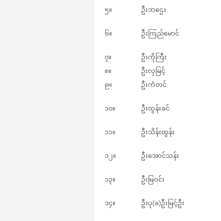
၅။
ဦးဘဌေး
၆။
ဦးကြည်မောင်
၇။
ဦးကိုကြီး
၈။
ဦးလှမြင့်
၉။
ဦးကံတင်
၁၀။
ဦးထွန်းခင်
၁၁။
ဦးသိန်းထွန်း
၁၂။
ဦးအောင်သန်း
၁၃။
ဦးမြဝင်း
၁၄။
ဦးပု(ခ)ဦးမြင့်ဦး