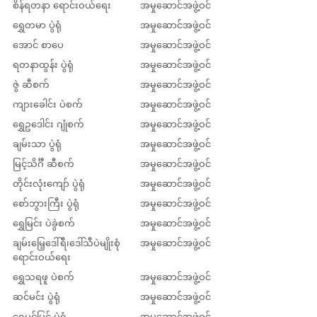
စိန်ရတနာ ရောင်းဝယ်ရေး
အမှုဆောင်အဖွဲ့ဝင်
ရွှေတမာ ပွဲရုံ
အမှုဆောင်အဖွဲ့ဝင်
အောင် စာပေ
အမှုဆောင်အဖွဲ့ဝင်
ရတနာထွန်း ပွဲရုံ
အမှုဆောင်အဖွဲ့ဝင်
ဇွဲ ဆီစက်
အမှုဆောင်အဖွဲ့ဝင်
ကျားခေါင်း ပဲစက်
အမှုဆောင်အဖွဲ့ဝင်
ရွှေဥဒေါင်း ဂျုံစက်
အမှုဆောင်အဖွဲ့ဝင်
ချမ်းသာ ပွဲရုံ
အမှုဆောင်အဖွဲ့ဝင်
မြင့်သိင်္ဂီ ဆီစက်
အမှုဆောင်အဖွဲ့ဝင်
တိုင်းလုံးကျော် ပွဲရုံ
အမှုဆောင်အဖွဲ့ဝင်
စော်ဘွားကြီး ပွဲရုံ
အမှုဆောင်အဖွဲ့ဝင်
ရွှေမြင်း ပဲခွဲစက်
အမှုဆောင်အဖွဲ့ဝင်
ချမ်းမြေ့ဒေါ်ရီ၊ဒေါ်သီပဲမျိုးစုံ
အမှုဆောင်အဖွဲ့ဝင်
ရောင်းဝယ်ရေး
ရွှေသရဖူ ပဲစက်
အမှုဆောင်အဖွဲ့ဝင်
ဆင်မင်း ပွဲရုံ
အမှုဆောင်အဖွဲ့ဝင်
ရွှေပင်မြင့် ပွဲရုံ
အမှုဆောင်အဖွဲ့ဝင်