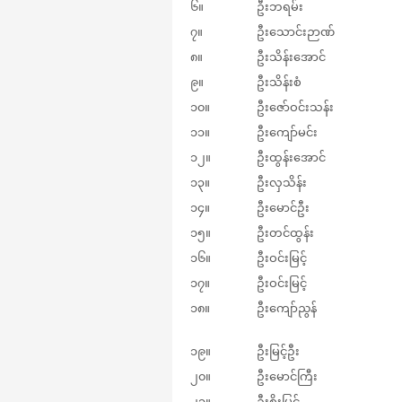
၆။
ဦးဘရမ်း
၇။
ဦးသောင်းဉာဏ်
၈။
ဦးသိန်းအောင်
၉။
ဦးသိန်းစံ
၁၀။
ဦးဇော်ဝင်းသန်း
၁၁။
ဦးကျော်မင်း
၁၂။
ဦးထွန်းအောင်
၁၃။
ဦးလှသိန်း
၁၄။
ဦးမောင်ဦး
၁၅။
ဦးတင်ထွန်း
၁၆။
ဦးဝင်းမြင့်
၁၇။
ဦးဝင်းမြင့်
၁၈။
ဦးကျော်ညွန်
၁၉။
ဦးမြင့်ဦး
၂၀။
ဦးမောင်ကြီး
၂၁။
ဦးစိုးမြင့်