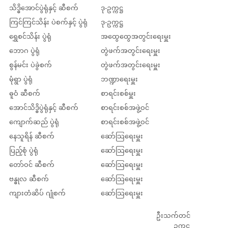
သိဒ္ဓိအောင်ပွဲရုံနှင့် ဆီစက်
ဒု-ဥက္ကဋ္ဌ
ကြင်ကြင်သိန်း ပဲစက်နှင့် ပွဲရုံ
ဒု-ဥက္ကဋ္ဌ
ရွှေစင်သိန်း ပွဲရုံ
အထွေထွေအတွင်းရေးမှူး
ဘောဂ ပွဲရုံ
တွဲဖက်အတွင်းရေးမှူး
စွန်မင်း ပဲခွဲစက်
တွဲဖက်အတွင်းရေးမှူး
မုံရွာ ပွဲရုံ
ဘဏ္ဍာရေးမှူး
ဓူဝံ ဆီစက်
စာရင်းစစ်မှူး
အောင်သိဒ္ဓိပွဲရုံနှင့် ဆီစက်
စာရင်းစစ်အဖွဲ့ဝင်
ကျောက်ဆည် ပွဲရုံ
စာရင်းစစ်အဖွဲ့ဝင်
နေသူရိန် ဆီစက်
ဆော်သြရေးမှူး
ပြည့်စုံ ပွဲရုံ
ဆော်သြရေးမှူး
တော်ဝင် ဆီစက်
ဆော်သြရေးမှူး
ဗန္ဓုလ ဆီစက်
ဆော်သြရေးမှူး
ကျားတံဆိပ် ဂျုံစက်
ဆော်သြရေးမှူး
ဦးသက်တင်
ဥက္ကဋ္ဌ