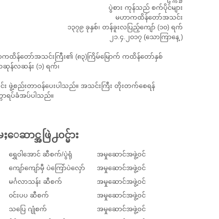
ပွဲစား ကုန်သည် စက်ပိုင်များ
မဟာကထိန်တော်အသင်း
၁၃၇၉ ခုနှစ်၊ တန်ခူးလပြည့်ကျော် (၁၀) ရက်
၂၁.၄.၂၀၁၇ (သောကြာနေ့ )
 မဟာကထိန်တော်အသင်းကြီး၏ (၈၃)ကြိမ်မြောက် ကထိန်တော်နှစ်
 ကဆုန်လဆန်း (၁) ရက်၊
ုင်း ဖွဲ့စည်းတာဝန်ပေးပါသည်။ အသင်းကြီး တိုးတက်စေရန်
တာရပ်ခံအပ်ပါသည်။
ႈေဆာင္အဖြဲ႕၀င္မ်ား
ရွှေဝါအောင် ဆီစက်/ပွဲရုံ
အမှုဆောင်အဖွဲ့ဝင်
ကျော်ကျော်မှီ ပဲကြော်ပဲလှော်
အမှုဆောင်အဖွဲ့ဝင်
မင်္ဂလာသန်း ဆီစက်
အမှုဆောင်အဖွဲ့ဝင်
၀င်းပပ ဆီစက်
အမှုဆောင်အဖွဲ့ဝင်
သပြေ ဂျုံစက်
အမှုဆောင်အဖွဲ့ဝင်