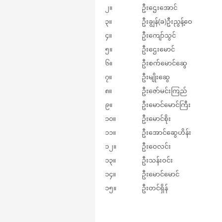
၂။
ဦးဌေးအောင်
၃။
ဦးချွန်(ခ)ဦးညွန့်ဝေ
၄။
ဦးကျော်သွင်
၅။
ဦးဌေးမောင်
၆။
ဦးစက်မောင်ဆွေ
၇။
ဦးမျိုးဆွေ
၈။
ဦးဇော်မင်းကြည်
၉။
ဦးမောင်မောင်ကြီး
၁၀။
ဦးမောင်စိုး
၁၁။
ဦးအောင်ဆွေဟိန်း
၁၂။
ဦးဝေလင်း
၁၃။
ဦးသန်းဝင်း
၁၄။
ဦးမောင်မောင်
၁၅။
ဦးတင်ရှိန်