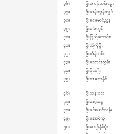
၃၆။
ဦးကျော်သန်းဌေး
၃၇။
ဦးဆန်းထွန်းလွင်
၃၈။
ဦးခင်မောင်ညွန်
၃၉။
ဦးဝင်းလွင်
၄၀။
ဦးပြည်ထောင်စု
၄၁။
ဦးကိုကိုဦး
၄၂။
ဦးထိန်လင်း
၄၃။
ဦးသောင်းထွန်း
၄၄။
ဦးခိုင်မျိုး
၄၅။
ဦးတာတာနိုင်
၄၆။
ဦးသန်းဝင်း
၄၇။
ဦးတင့်ဆွေ
၄၈။
ဦးခင်မောင်သန်း
၄၉။
ဦးအောင်ကို
၅၀။
ဦးကျော်နိုင်စိုး