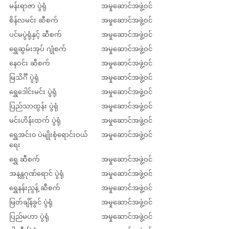
မန်းရာဇာ ပွဲရုံ
အမှုဆောင်အဖွဲ့ဝင်
စိန်လမင်း ဆီစက်
အမှုဆောင်အဖွဲ့ဝင်
ပင်မပွဲရုံနှင့် ဆီစက်
အမှုဆောင်အဖွဲ့ဝင်
ရွှေဆွမ်းအုပ် ဂျုံစက်
အမှုဆောင်အဖွဲ့ဝင်
နေဝင်း ဆီစက်
အမှုဆောင်အဖွဲ့ဝင်
မြသိင်္ဂီ ပွဲရုံ
အမှုဆောင်အဖွဲ့ဝင်
ရွှေဒေါင်းမင်း ပွဲရုံ
အမှုဆောင်အဖွဲ့ဝင်
ပြည်သာထွန်း ပွဲရုံ
အမှုဆောင်အဖွဲ့ဝင်
မင်းဟိန်းထက် ပွဲရုံ
အမှုဆောင်အဖွဲ့ဝင်
ရွှေအင်း၀ ပဲမျိုးစုံရောင်းဝယ်
အမှုဆောင်အဖွဲ့ဝင်
ရေး
ရွှေ ဆီစက်
အမှုဆောင်အဖွဲ့ဝင်
အနန္တဂုဏ်ရောင် ပွဲရုံ
အမှုဆောင်အဖွဲ့ဝင်
ရွှေနန်းညွန့် ဆီစက်
အမှုဆောင်အဖွဲ့ဝင်
မြတ်ချိန်ခွင် ပွဲရုံ
အမှုဆောင်အဖွဲ့ဝင်
ပြည်မဟာ ပွဲရုံ
အမှုဆောင်အဖွဲ့ဝင်