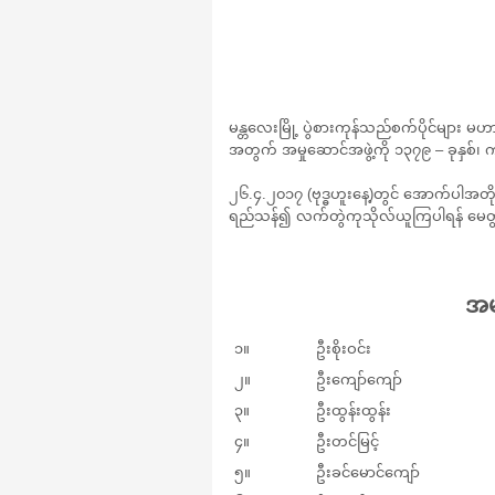
မန္တလေးမြို့ ပွဲစားကုန်သည်စက်ပိုင်များ
အတွက် အမှုဆောင်အဖွဲ့ကို ၁၃၇၉ – ခုနှစ်၊
၂၆.၄.၂၀၁၇ (ဗုဒ္ဓဟူးနေ့)တွင် အောက်ပါအတိ
ရည်သန်၍ လက်တွဲကုသိုလ်ယူကြပါရန် မေတ္
အမ
၁။
ဦးစိုးဝင်း
၂။
ဦးကျော်ကျော်
၃။
ဦးထွန်းထွန်း
၄။
ဦးတင်မြင့်
၅။
ဦးခင်မောင်ကျော်