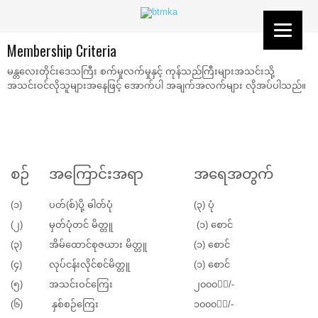
Membership Criteria
မန္တလေးတိုင်းဒေသကြီး စက်မှုလက်မှုနှင့် ကုန်သည်ကြီးများအသင်းသို့
အသင်းဝင်လိုသူများအနေဖြင့် အောက်ပါ အချက်အလက်များ လိုအပ်ပါသည်။
စဉ်
အကြောင်းအရာ
အရေအတွက်
(၁)
ပတ်(စ်)ပို့ ဓါတ်ပုံ
(၃) ပုံ
(၂)
မှတ်ပုံတင် မိတ္တူ
(၁) စောင်
(၃)
အိမ်ထောင်စုဇယား မိတ္တူ
(၁) စောင်
(၄)
လုပ်ငန်းလိုင်စင်မိတ္တူ
(၁) စောင်
(၅)
အသင်းဝင်ကြေး
၂၀၀၀၀ိ/-
(၆)
နှစ်စဉ်ကြေး
၁၀၀၀၀ိ/-