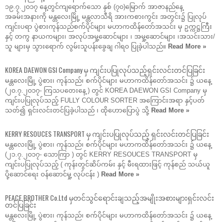
၁၉.၇.၂၀၁၇ နေ့တွင်ကျရောက်သော နှစ် (၇၀)မြောက် အာဇာနည်နေ့
အခမ်းအနားကို မန္တလေးမြို့ မန္တလာသီရိ အားကစားကွင်း အတွင်း၌ ပြုလုပ်
ကျင်းပရာ ပွဲစားကုန်သည်စက်ပိုင်များ မဟာကထိန်တော်အသင်း မှ ဥက္ကဋ္ဌကြီး
နှင့် တကွ နာယကများ၊ အလုပ်အမှု့ဆောင်များ ၊ အမှု့ဆောင်များ ၊အသင်းသား/
သူ များမှ သွားရောက် လွမ်းသူပန်းခွေချ ဂါရ၀ ပြုခဲ့ပါသည်။
Read More »
KOREA DAEWON GSI Company မှ ကျင်းပပြုလုပ်သည့်ရှင်းလင်းတင်ပြခြင်း
မန္တလေးမြို့ ပွဲစား၊ ကုန်သည်၊ စက်ပိုင်များ မဟာကထိန်တော်အသင်း ၌ ယနေ့
(၂၀.၇.၂၀၁၇- ကြသပတေးနေ့ ) တွင် KOREA DAEWON GSI Company မှ
ကျင်းပပြုလုပ်သည့် FULLY COLOUR SORTER အကြောင်းအရာ နှင့်ပတ်
သတ်၍ ရှင်းလင်းတင်ပြခဲ့ပါသည် ၊ ထိုဟောပြောပွဲ သို့
Read More »
KERRY RESOUCES TRANSPORT မှ ကျင်းပပြုလုပ်သည့် ရှင်းလင်းတင်ပြခြင်း
မန္တလေးမြို့ ပွဲစား၊ ကုန်သည်၊ စက်ပိုင်များ မဟာကထိန်တော်အသင်း ၌ ယနေ့
(၂၁.၇.၂၀၁၇- သောကြာ ) တွင် KERRY RESOUCES TRANSPORT မှ
ကျင်းပပြုလုပ်သည့် ( ကုန်းတွင်ဆိပ်ကမ်း နှင့် မီးရထားဖြင့် ကုန်စည် သယ်ယူ
ပို့ဆောင်ရေး ဝန်ဆောင်မှု့ လုပ်ငန်း )
Read More »
PEACE BROTHER Co.Ltd မှတင်သွင်ရောင်းချသည့်အမျိုးအစားများရှင်းလင်း
တင်ပြခြင်း
မန္တလေးမြို့ ပွဲစား၊ ကုန်သည်၊ စက်ပိုင်များ မဟာကထိန်တော်အသင်း ၌ ယနေ့