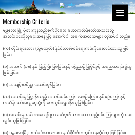
Membership Criteria
မန္တလေးမြို့ ပွဲစားကုန်သည်စက်ပိုင်များ မဟာကထိန်တော်အသင်းသို့
အသင်းဝင်လိုသူများအနေဖြင့် အောက်ပါ အချက်အလက်များ လိုအပ်ပါသည်။
(က) တိုင်းရင်းသား (သို့မဟုတ်) နိုင်ငံသားစိစစ်ရေးကဒ်ကိုင်ဆောင်ထားသူဖြစ်
ခြင်း။
(ခ) အသက် (၁၈) နှစ် ပြည့်ပြီးဖြစ်ခြင်းနှင့် ပဋိညာဉ်ပြုပိုင်ခွင့် အရည်အချင်းရှိသူ
ဖြစ်ခြင်း။
(ဂ) အကျင့်စာရိတ္တ ကောင်းမွန်ခြင်း။
(ဃ) အသင်းမှပြဋ္ဌာန်းသည့် အသင်းဝင်ကြေး၊ လစဉ်ကြေး၊ နှစ်စဉ်ကြေး နှင့်
ကထိန်တော်အလှူငွေတို့ကို ပေးသွင်းလှူဒါန်းသူဖြစ်ခြင်း။
(င) အသင်းမှအခါအားလျော်စွာ သတ်မှတ်ထားသော ထည့်ဝင်ကြေးများကို ပေး
သွင်းသူဖြစ်ခြင်း။
(စ) မန္တ္တလေးမြို့၊ စည်ပင်သာယာရေး နယ်နိမိတ်အတွင်း နေထိုင်သူ ဖြစ်ခြင်း။