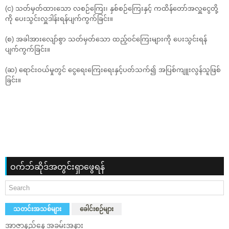
(င) သတ်မှတ်ထားသော လစဉ်ကြေး၊ နှစ်စဉ်ကြေးနှင့် ကထိန်တော်အလှူငွေတို့
ကို ပေးသွင်းလှူဒါန်းရန်ပျက်ကွက်ခြင်း။
(စ) အခါအားလျော်စွာ သတ်မှတ်သော ထည့်ဝင်ကြေးများကို ပေးသွင်းရန်
ပျက်ကွက်ခြင်း။
(ဆ) ရောင်းဝယ်မှုတွင် ငွေရေးကြေးရေးနှင့်ပတ်သက်၍ အပြစ်ကျူးလွန်သူဖြစ်
ခြင်း။
ဝက်ဘ်ဆိုဒ်အတွင်းရှာဖွေရန်
သတင်းအသစ်များ
ခေါင်းစဉ်များ
အာဇာနည်နေ့ အခမ်းအနား