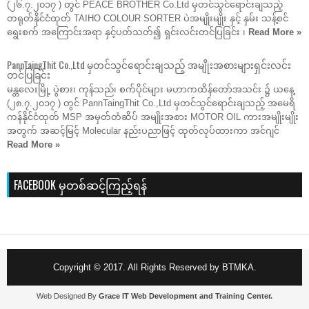
(၂၆.၇.၂၀၁၇ ) တွင် PEACE BROTHER Co.Ltd မှတင်သွင်ရောင်းချသည့်
တရုတ်နိုင်ငံထုတ် TAIHO COLOUR SORTER ပဲအမျိုးမျိုး နှင့် နှမ်း သန့်စင်
ရွေးစက် အကြောင်းအရာ နှင့်ပတ်သတ်၍ ရှင်းလင်းတင်ပြခြင်း ၊
Read More »
PannTaingThit Co.,Ltd မှတင်သွင်ရောင်းချသည့် အမျိုးအစားများရှင်းလင်း
တင်ပြခြင်း
မန္တလေးမြို့ ပွဲစား၊ ကုန်သည်၊ စက်ပိုင်များ မဟာကထိန်တော်အသင်း ၌ ယနေ့
(၂၈.၇.၂၀၁၇ ) တွင် PannTaingThit Co.,Ltd မှတင်သွင်ရောင်းချသည့် အမေရိ
ကန်နိုင်ငံထုတ် MSP အမှတ်တံဆိပ် အမျိုးအစား MOTOR OIL ကားအမျိုးမျိုး
အတွက် အဆင့်မြင့် Molecular နည်းပညာဖြင့် ထုတ်လုပ်ထားကာ အင်ဂျင်
Read More »
FACEBOOK မှတစ်ဆင့်ကြည့်ရန်
Copyright © 2017. All Rights Reserved by BTMKA.
Web Designed By
Grace IT Web Development and Training Center.