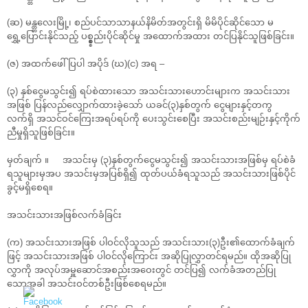
(ဆ) မန္တ္တလေးမြို့၊ စည်ပင်သာသာနယ်နိမိတ်အတွင်းရှိ မိမိပိုင်ဆိုင်သော မ
ရွှေ့ပြောင်းနိုင်သည့် ပစ္စ္စ္စ္စည်းပိုင်ဆိုင်မှု အထောက်အထား တင်ပြနိုင်သူဖြစ်ခြင်း။
(ဇ) အထက်ဖေါ်ပြပါ အပိုဒ် (ဃ)(င) အရ –
(၃) နှစ်ငွေမသွင်း၍ ရပ်စဲထားသော အသင်းသားဟောင်းများက အသင်းသား
အဖြစ် ပြန်လည်လျှောက်ထားခဲ့သော် ယခင်(၃)နှစ်တွက် ငွေများနှင့်တကွ
လက်ရှိ အသင်ဝင်ကြေးအရပ်ရပ်ကို ပေးသွင်းစေပြီး အသင်းစည်းမျဉ်းနှင့်ကိုက်
ညီမှုရှိသူဖြစ်ခြင်း။
မှတ်ချက် ။ အသင်းမှ (၃)နှစ်တွက်ငွေမသွင်း၍ အသင်းသားအဖြစ်မှ ရပ်စဲခံ
ရသူများမှအပ အသင်းမှအပြစ်ရှိ၍ ထုတ်ပယ်ခံရသူသည် အသင်းသားဖြစ်ပိုင်
ခွင့်မရှိစေရ။
အသင်းသားအဖြစ်လက်ခံခြင်း
(က) အသင်းသားအဖြစ် ပါဝင်လိုသူသည် အသင်းသား(၃)ဦး၏ထောက်ခံချက်
ဖြင့် အသင်းသားအဖြစ် ပါဝင်လိုကြောင်း အဆိုပြုလွှာတင်ရမည်။ ထိုအဆိုပြု
လွှာကို အလုပ်အမှူဆောင်အစည်းအဝေးတွင် တင်ပြ၍ လက်ခံအတည်ပြု
သောအခါ အသင်းဝင်တစ်ဦးဖြစ်စေရမည်။