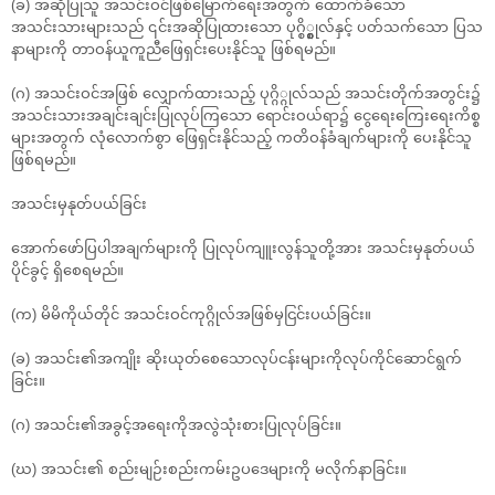
(ခ) အဆိုပြုသူ အသင်းဝင်ဖြစ်မြောက်ရေးအတွက် ထောက်ခံသော
အသင်းသားများသည် ၎င်းအဆိုပြုထားသော ပုဂ္စိ္စ္စ္ဂုလ်နှင့် ပတ်သက်သော ပြသ
နာများကို တာဝန်ယူကူညီဖြေရှင်းပေးနိုင်သူ ဖြစ်ရမည်။
(ဂ) အသင်းဝင်အဖြစ် လျှောက်ထားသည့် ပုဂ္ဂိ္ဂုလ်သည် အသင်းတိုက်အတွင်း၌
အသင်းသားအချင်းချင်းပြုလုပ်ကြသော ရောင်းဝယ်ရာ၌ ငွေရေးကြေးရေးကိစ္စ
များအတွက် လုံလောက်စွာ ဖြေရှင်းနိုင်သည့် ကတိဝန်ခံချက်များကို ပေးနိုင်သူ
ဖြစ်ရမည်။
အသင်းမှနုတ်ပယ်ခြင်း
အောက်ဖော်ပြပါအချက်များကို ပြုလုပ်ကျူးလွန်သူတို့အား အသင်းမှနုတ်ပယ်
ပိုင်ခွင့် ရှိစေရမည်။
(က) မိမိကိုယ်တိုင် အသင်းဝင်ကုဂ္ဂိုလ်အဖြစ်မှငြင်းပယ်ခြင်း။
(ခ) အသင်း၏အကျိုး ဆိုးယုတ်စေသောလုပ်ငန်းများကိုလုပ်ကိုင်ဆောင်ရွက်
ခြင်း။
(ဂ) အသင်း၏အခွင့်အရေးကိုအလွဲသုံးစားပြုလုပ်ခြင်း။
(ဃ) အသင်း၏ စည်းမျဉ်းစည်းကမ်းဥပဒေများကို မလိုက်နာခြင်း။