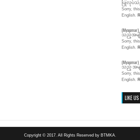
ပြုလုပ်သည
Sorry, thi
English.
R
(Myanmar)
သည့်အမျိ
Sorry, thi
English.
R
(Myanmar) 
သည့် အမျိ
Sorry, thi
English.
R
LIKE US
Copyright © 2017. All Rights Reserved by BTMKA.