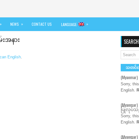
»
»
»
NEWS
CONTACT US
LANGUAGE:
မ်းအနား
SEARCH
can English
.
သတင်း
(Myanmar
Sorry, thi
English.
R
(Myanmar)
ပြုလုပ်သည
Sorry, thi
English.
R
(Myanmar)