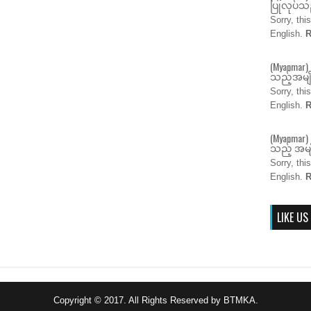
ပြုလုပ်သည
Sorry, thi
English.
R
(Myanmar)
သည့်အမျိ
Sorry, thi
English.
R
(Myanmar) 
သည့် အမျိ
Sorry, thi
English.
R
LIKE US
Copyright © 2017. All Rights Reserved by BTMKA.