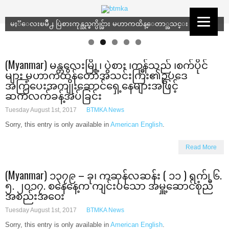
မႏၱေလးၿမိဳ႕ ပြဲစားကုန္သည္စက္ပိုင္မ်ား မဟာကထိန္ေတာ္အသင္း
(Myanmar) မန္တလေးမြို့၊ ပွဲစား ၊ကုန်သည် ၊စက်ပိုင်
များ မဟာကထိန်တော်အသင်းကြီး၏ဥပဒေ
အကြံပေးအကျိုးဆောင်ရှေ့နေများအဖြင့်
ဆက်လက်ခန့်အပ်ခြင်း
Tuesday August 1st, 2017
BTMKA News
Sorry, this entry is only available in
American English
.
Read More
(Myanmar) ၁၃၇၉ – ခု၊ ကဆုန်လဆန်း ( ၁၁ ) ရက်၊ ၆.
၅. ၂၀၁၇. စနေနေ့က ကျင်းပသော အမှူ့ဆောင်စုံညီ
အစည်းအဝေး
Tuesday August 1st, 2017
BTMKA News
Sorry, this entry is only available in
American English
.