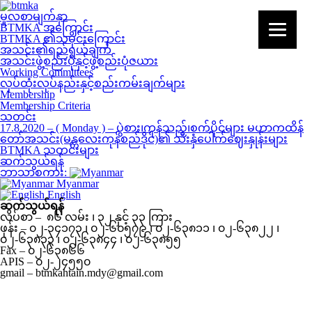
မူလစာမျက်နှာ
BTMKA အကြောင်း
BTMKA ၏သမိုင်းကြောင်း
အသင်း၏ရည်ရွယ်ချက်
အသင်းဖွဲ့စည်းပုံနှင့်ဖွဲ့စည်းပုံဇယား
Working Committees
လုပ်ထုံးလုပ်နည်းနှင့်စည်းကမ်းချက်များ
Membership
Membership Criteria
သတင်း
17.8.2020 – ( Monday ) – ပွဲစား၊ကုန်သည်၊စက်ပိုင်များ မဟာကထိန်
တော်အသင်း(မန္တလေးကုန်စည်ဒိုင်)၏ သီးနှံပေါက်ဈေးနှုန်းများ
BTMKA သတင်းများ
ဆက်သွယ်ရန်
ဘာသာစကား:
Myanmar
English
ဆက်သွယ်ရန်
လိပ်စာ – ၈၆ လမ်း ၊ ၃၂ နှင့် ၃၃ ကြား
ဖုန်း – ၀၂-၃၄၁၇၃ ၊ ၀၂-၆၀၅၇၉ ၊ ၀၂-၆၃၈၁၁ ၊ ၀၂-၆၃၈၂၂ ၊
၀၂-၆၃၈၃၃ ၊ ၀၂-၆၃၈၄၄ ၊ ၀၂-၆၃၈၅၅
Fax – ၀၂-၆၃၈၆၆
APIS – ၀၂-၂၄၅၅၀
gmail – btmkahtain.mdy@gmail.com