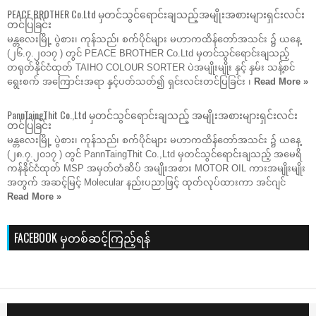
PEACE BROTHER Co.Ltd မှတင်သွင်ရောင်းချသည့်အမျိုးအစားများရှင်းလင်း
တင်ပြခြင်း
မန္တလေးမြို့ ပွဲစား၊ ကုန်သည်၊ စက်ပိုင်များ မဟာကထိန်တော်အသင်း ၌ ယနေ့
(၂၆.၇.၂၀၁၇ ) တွင် PEACE BROTHER Co.Ltd မှတင်သွင်ရောင်းချသည့်
တရုတ်နိုင်ငံထုတ် TAIHO COLOUR SORTER ပဲအမျိုးမျိုး နှင့် နှမ်း သန့်စင်
ရွေးစက် အကြောင်းအရာ နှင့်ပတ်သတ်၍ ရှင်းလင်းတင်ပြခြင်း ၊
Read More »
PannTaingThit Co.,Ltd မှတင်သွင်ရောင်းချသည့် အမျိုးအစားများရှင်းလင်း
တင်ပြခြင်း
မန္တလေးမြို့ ပွဲစား၊ ကုန်သည်၊ စက်ပိုင်များ မဟာကထိန်တော်အသင်း ၌ ယနေ့
(၂၈.၇.၂၀၁၇ ) တွင် PannTaingThit Co.,Ltd မှတင်သွင်ရောင်းချသည့် အမေရိ
ကန်နိုင်ငံထုတ် MSP အမှတ်တံဆိပ် အမျိုးအစား MOTOR OIL ကားအမျိုးမျိုး
အတွက် အဆင့်မြင့် Molecular နည်းပညာဖြင့် ထုတ်လုပ်ထားကာ အင်ဂျင်
Read More »
FACEBOOK မှတစ်ဆင့်ကြည့်ရန်