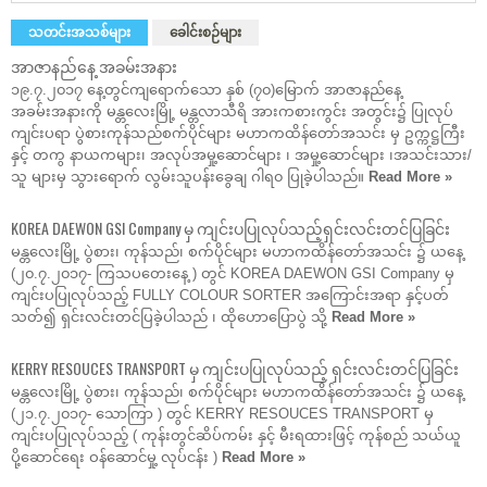
သတင်းအသစ်များ
ခေါင်းစဉ်များ
အာဇာနည်နေ့ အခမ်းအနား
၁၉.၇.၂၀၁၇ နေ့တွင်ကျရောက်သော နှစ် (၇၀)မြောက် အာဇာနည်နေ့
အခမ်းအနားကို မန္တလေးမြို့ မန္တလာသီရိ အားကစားကွင်း အတွင်း၌ ပြုလုပ်
ကျင်းပရာ ပွဲစားကုန်သည်စက်ပိုင်များ မဟာကထိန်တော်အသင်း မှ ဥက္ကဋ္ဌကြီး
နှင့် တကွ နာယကများ၊ အလုပ်အမှု့ဆောင်များ ၊ အမှု့ဆောင်များ ၊အသင်းသား/
သူ များမှ သွားရောက် လွမ်းသူပန်းခွေချ ဂါရ၀ ပြုခဲ့ပါသည်။
Read More »
KOREA DAEWON GSI Company မှ ကျင်းပပြုလုပ်သည့်ရှင်းလင်းတင်ပြခြင်း
မန္တလေးမြို့ ပွဲစား၊ ကုန်သည်၊ စက်ပိုင်များ မဟာကထိန်တော်အသင်း ၌ ယနေ့
(၂၀.၇.၂၀၁၇- ကြသပတေးနေ့ ) တွင် KOREA DAEWON GSI Company မှ
ကျင်းပပြုလုပ်သည့် FULLY COLOUR SORTER အကြောင်းအရာ နှင့်ပတ်
သတ်၍ ရှင်းလင်းတင်ပြခဲ့ပါသည် ၊ ထိုဟောပြောပွဲ သို့
Read More »
KERRY RESOUCES TRANSPORT မှ ကျင်းပပြုလုပ်သည့် ရှင်းလင်းတင်ပြခြင်း
မန္တလေးမြို့ ပွဲစား၊ ကုန်သည်၊ စက်ပိုင်များ မဟာကထိန်တော်အသင်း ၌ ယနေ့
(၂၁.၇.၂၀၁၇- သောကြာ ) တွင် KERRY RESOUCES TRANSPORT မှ
ကျင်းပပြုလုပ်သည့် ( ကုန်းတွင်ဆိပ်ကမ်း နှင့် မီးရထားဖြင့် ကုန်စည် သယ်ယူ
ပို့ဆောင်ရေး ဝန်ဆောင်မှု့ လုပ်ငန်း )
Read More »