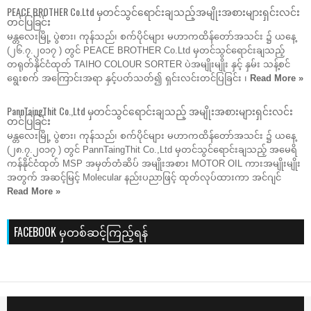
PEACE BROTHER Co.Ltd မှတင်သွင်ရောင်းချသည့်အမျိုးအစားများရှင်းလင်း
တင်ပြခြင်း
မန္တလေးမြို့ ပွဲစား၊ ကုန်သည်၊ စက်ပိုင်များ မဟာကထိန်တော်အသင်း ၌ ယနေ့
(၂၆.၇.၂၀၁၇ ) တွင် PEACE BROTHER Co.Ltd မှတင်သွင်ရောင်းချသည့်
တရုတ်နိုင်ငံထုတ် TAIHO COLOUR SORTER ပဲအမျိုးမျိုး နှင့် နှမ်း သန့်စင်
ရွေးစက် အကြောင်းအရာ နှင့်ပတ်သတ်၍ ရှင်းလင်းတင်ပြခြင်း ၊
Read More »
PannTaingThit Co.,Ltd မှတင်သွင်ရောင်းချသည့် အမျိုးအစားများရှင်းလင်း
တင်ပြခြင်း
မန္တလေးမြို့ ပွဲစား၊ ကုန်သည်၊ စက်ပိုင်များ မဟာကထိန်တော်အသင်း ၌ ယနေ့
(၂၈.၇.၂၀၁၇ ) တွင် PannTaingThit Co.,Ltd မှတင်သွင်ရောင်းချသည့် အမေရိ
ကန်နိုင်ငံထုတ် MSP အမှတ်တံဆိပ် အမျိုးအစား MOTOR OIL ကားအမျိုးမျိုး
အတွက် အဆင့်မြင့် Molecular နည်းပညာဖြင့် ထုတ်လုပ်ထားကာ အင်ဂျင်
Read More »
FACEBOOK မှတစ်ဆင့်ကြည့်ရန်