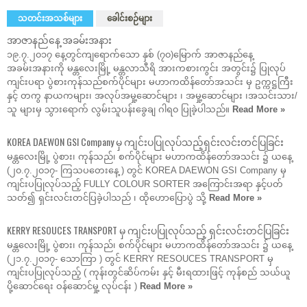
သတင်းအသစ်များ
ခေါင်းစဉ်များ
အာဇာနည်နေ့ အခမ်းအနား
၁၉.၇.၂၀၁၇ နေ့တွင်ကျရောက်သော နှစ် (၇၀)မြောက် အာဇာနည်နေ့
အခမ်းအနားကို မန္တလေးမြို့ မန္တလာသီရိ အားကစားကွင်း အတွင်း၌ ပြုလုပ်
ကျင်းပရာ ပွဲစားကုန်သည်စက်ပိုင်များ မဟာကထိန်တော်အသင်း မှ ဥက္ကဋ္ဌကြီး
နှင့် တကွ နာယကများ၊ အလုပ်အမှု့ဆောင်များ ၊ အမှု့ဆောင်များ ၊အသင်းသား/
သူ များမှ သွားရောက် လွမ်းသူပန်းခွေချ ဂါရ၀ ပြုခဲ့ပါသည်။
Read More »
KOREA DAEWON GSI Company မှ ကျင်းပပြုလုပ်သည့်ရှင်းလင်းတင်ပြခြင်း
မန္တလေးမြို့ ပွဲစား၊ ကုန်သည်၊ စက်ပိုင်များ မဟာကထိန်တော်အသင်း ၌ ယနေ့
(၂၀.၇.၂၀၁၇- ကြသပတေးနေ့ ) တွင် KOREA DAEWON GSI Company မှ
ကျင်းပပြုလုပ်သည့် FULLY COLOUR SORTER အကြောင်းအရာ နှင့်ပတ်
သတ်၍ ရှင်းလင်းတင်ပြခဲ့ပါသည် ၊ ထိုဟောပြောပွဲ သို့
Read More »
KERRY RESOUCES TRANSPORT မှ ကျင်းပပြုလုပ်သည့် ရှင်းလင်းတင်ပြခြင်း
မန္တလေးမြို့ ပွဲစား၊ ကုန်သည်၊ စက်ပိုင်များ မဟာကထိန်တော်အသင်း ၌ ယနေ့
(၂၁.၇.၂၀၁၇- သောကြာ ) တွင် KERRY RESOUCES TRANSPORT မှ
ကျင်းပပြုလုပ်သည့် ( ကုန်းတွင်ဆိပ်ကမ်း နှင့် မီးရထားဖြင့် ကုန်စည် သယ်ယူ
ပို့ဆောင်ရေး ဝန်ဆောင်မှု့ လုပ်ငန်း )
Read More »