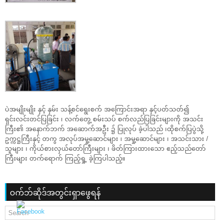
ပဲအမျိုးမျိုး နှင့် နှမ်း သန့်စင်ရွေးစက် အကြောင်းအရာ နှင့်ပတ်သတ်၍
ရှင်းလင်းတင်ပြခြင်း ၊ လက်တွေ့ စမ်းသပ် စက်လည်ပြခြင်းများကို အသင်း
ကြီး၏ အနောက်ဘက် အဆောက်အဦး ၌ ပြုလုပ် ခဲ့ပါသည် ၊ထိုစက်ပြပွဲသို့
ဥက္ကဋ္ဌကြီးနှင့် တကွ အလုပ်အမှု့ဆောင်များ ၊ အမှု့ဆောင်များ ၊ အသင်းသား /
သူများ ၊ ကိုယ်စားလှယ်တော်ကြီးများ ၊ ဖိတ်ကြားထားသော ဧည့်သည်တော်
ကြီးများ တက်ရောက် ကြည့်ရှု့ ခဲ့ကြပါသည့်။
ဝက်ဘ်ဆိုဒ်အတွင်းရှာဖွေရန်