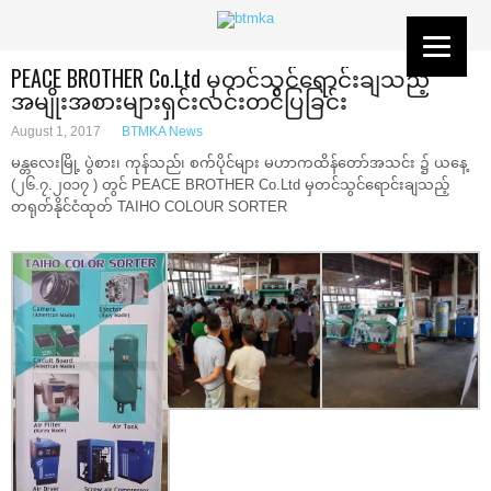
PEACE BROTHER Co.Ltd မှတင်သွင်ရောင်းချသည့်
အမျိုးအစားများရှင်းလင်းတင်ပြခြင်း
August 1, 2017
BTMKA News
မန္တလေးမြို့ ပွဲစား၊ ကုန်သည်၊ စက်ပိုင်များ မဟာကထိန်တော်အသင်း ၌ ယနေ့
(၂၆.၇.၂၀၁၇ ) တွင် PEACE BROTHER Co.Ltd မှတင်သွင်ရောင်းချသည့်
တရုတ်နိုင်ငံထုတ် TAIHO COLOUR SORTER